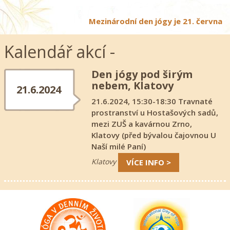
Mezinárodní den jógy je 21. června
Kalendář akcí -
Den jógy pod širým
nebem, Klatovy
21.6.2024
21.6.2024, 15:30-18:30 Travnaté
prostranství u Hostašových sadů,
mezi ZUŠ a kavárnou Zrno,
Klatovy (před bývalou čajovnou U
Naší milé Paní)
Klatovy
VÍCE INFO >