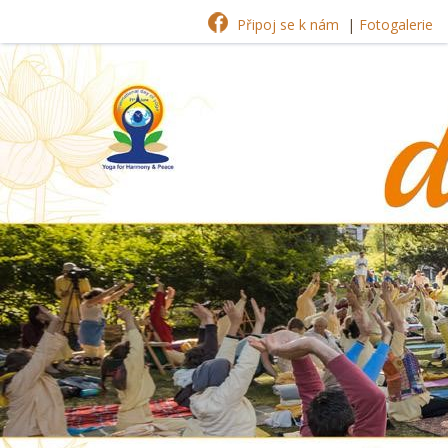
Připoj se k nám
|
Fotogalerie