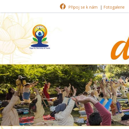
Připoj se k nám
|
Fotogalerie